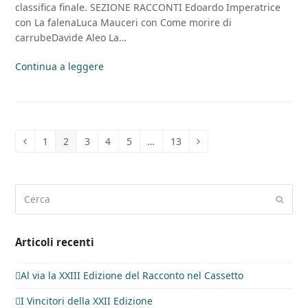
classifica finale. SEZIONE RACCONTI Edoardo Imperatrice
con La falenaLuca Mauceri con Come morire di
carrubeDavide Aleo La…
Continua a leggere
1
2
3
4
5
…
13
Precedente
Pagina
Pagina
Pagina
Pagina
Pagina
Pagina
Successivo
Cerca
Invia
Articoli recenti
Al via la XXIII Edizione del Racconto nel Cassetto
I Vincitori della XXII Edizione