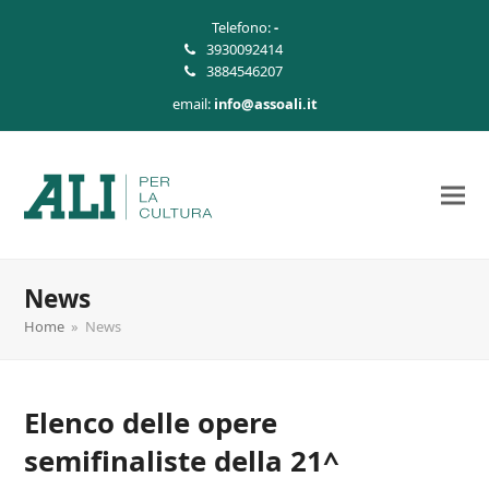
Telefono:
-
3930092414
3884546207
email:
info@assoali.it
News
Home
»
News
Elenco delle opere
semifinaliste della 21^