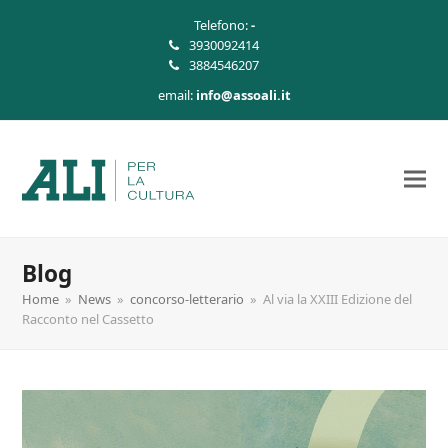
Telefono:
-
3930092414
3884546207
email:
info@assoali.it
Blog
Home
»
News
»
concorso-letterario
»
Al via la XXIII Edizione del
Racconto nel Cassetto