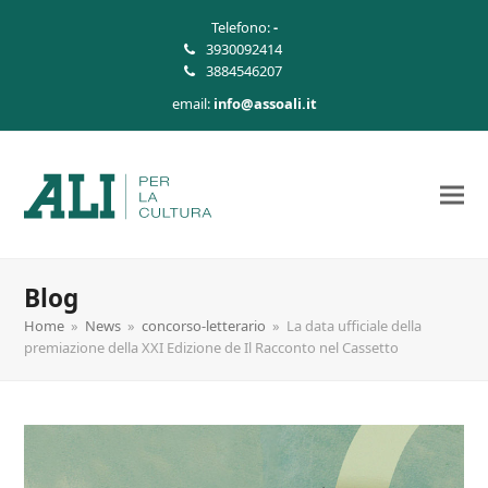
Telefono:
-
3930092414
3884546207
email:
info@assoali.it
Blog
Home
»
News
»
concorso-letterario
»
La data ufficiale della
premiazione della XXI Edizione de Il Racconto nel Cassetto