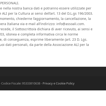
 PERSONALI.
te nella nostra banca dati e potranno essere utilizzate per
e ALI per la Cultura ai sensi dell’art. 13 del D.L.gs 196/2003.
ni momento, chiederne l’aggiornamento, la cancellazione, la
bera Italiana via e-mail all’indirizzo: info@assoali.com.
ecede, il Sottoscritto/a dichiara di aver ricevuto, ai sensi e
196/03, idonea e completa informativa circa le norme
 e, di conseguenza, esprime liberamente (art. 23 D. Lgs.
uoi dati personali, da parte della Associazione ALI per la
 Codice Fiscale: 95333810638 -
Privacy e Cookie Policy