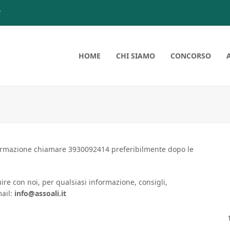
7
HOME
CHI SIAMO
CONCORSO
ormazione chiamare 3930092414 preferibilmente dopo le
uire con noi, per qualsiasi informazione, consigli,
mail:
info@assoali.it