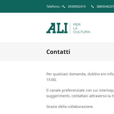
Telefono:
-
3930092414
388454620
Contatti
Per qualsiasi domanda, dubbio e/o inf
15:00;
Il canale preferenziale con cui interloq
suggerimenti, contattaci attraverso la 
Grazie della collaborazione.