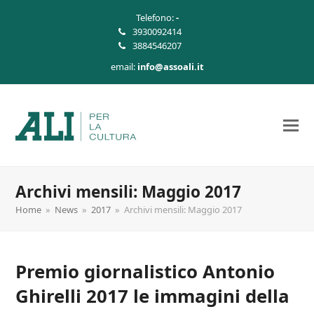
Telefono:
-
3930092414
3884546207
email:
info@assoali.it
Archivi mensili: Maggio 2017
Home
»
News
»
2017
»
Archivi mensili: Maggio 2017
Premio giornalistico Antonio
Ghirelli 2017 le immagini della