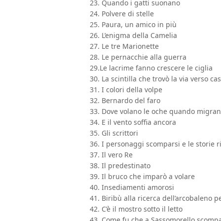
23. Quando i gatti suonano
24. Polvere di stelle
25. Paura, un amico in più
26. L’enigma della Camelia
27. Le tre Marionette
28. Le pernacchie alla guerra
29.Le lacrime fanno crescere le ciglia
30. La scintilla che trovò la via verso ca
31. I colori della volpe
32. Bernardo del faro
33. Dove volano le oche quando migra
34. E il vento soffia ancora
35. Gli scrittori
36. I personaggi scomparsi e le storie r
37. Il vero Re
38. Il predestinato
39. Il bruco che imparò a volare
40. Insediamenti amorosi
41. Biribù alla ricerca dell’arcobaleno 
42. C’è il mostro sotto il letto
43. Come fu che a Sassomorello scompa