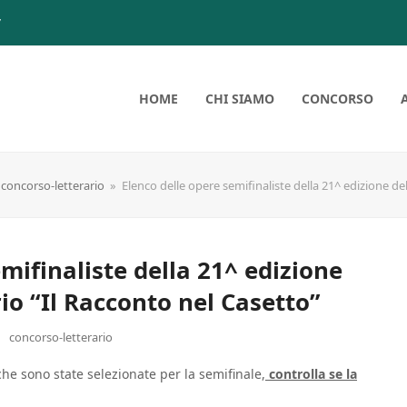
7
HOME
CHI SIAMO
CONCORSO
concorso-letterario
»
Elenco delle opere semifinaliste della 21^ edizione de
mifinaliste della 21^ edizione
io “Il Racconto nel Casetto”
concorso-letterario
 che sono state selezionate per la semifinale,
controlla se la