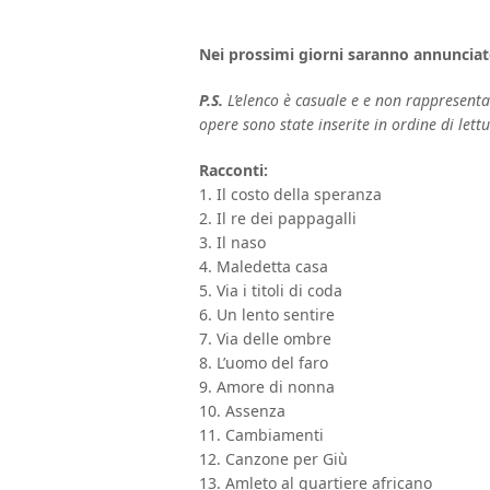
Nei prossimi giorni saranno annunciate l
P.S.
L’elenco è casuale e e non rappresenta 
opere sono state inserite in ordine di lettu
Racconti:
1. Il costo della speranza
2. Il re dei pappagalli
3. Il naso
4. Maledetta casa
5. Via i titoli di coda
6. Un lento sentire
7. Via delle ombre
8. L’uomo del faro
9. Amore di nonna
10. Assenza
11. Cambiamenti
12. Canzone per Giù
13. Amleto al quartiere africano