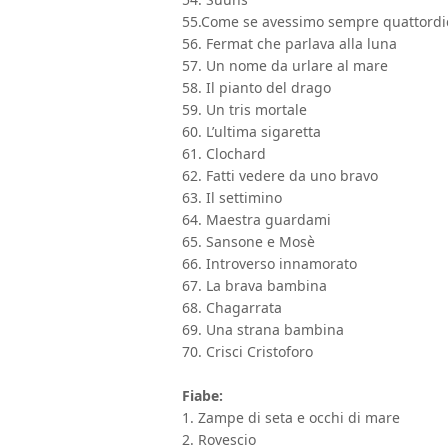
55.Come se avessimo sempre quattordic
56. Fermat che parlava alla luna
57. Un nome da urlare al mare
58. Il pianto del drago
59. Un tris mortale
60. L’ultima sigaretta
61. Clochard
62. Fatti vedere da uno bravo
63. Il settimino
64. Maestra guardami
65. Sansone e Mosè
66. Introverso innamorato
67. La brava bambina
68. Chagarrata
69. Una strana bambina
70. Crisci Cristoforo
Fiabe:
1. Zampe di seta e occhi di mare
2. Rovescio