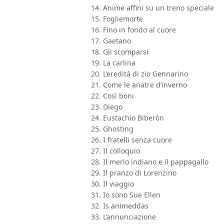
14. Anime affini su un treno speciale
15. Fogliemorte
16. Fino in fondo al cuore
17. Gaetano
18. Gli scomparsi
19. La carlina
20. L’eredità di zio Gennarino
21. Come le anatre d’inverno
22. Così boni
23. Diego
24. Eustachio Biberòn
25. Ghosting
26. I fratelli senza cuore
27. Il colloquio
28. Il merlo indiano e il pappagallo
29. Il pranzo di Lorenzino
30. Il viaggio
31. Io sono Sue Ellen
32. Is animeddas
33. L’annunciazione