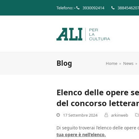
Telefono:
-
3930092414
388454620
Blog
Home
»
News
»
Elenco delle opere se
del concorso letterar
17 Settembre 2024
arkinweb
Di seguito troverai l’elenco delle opere
tua opere è nell’elenco.