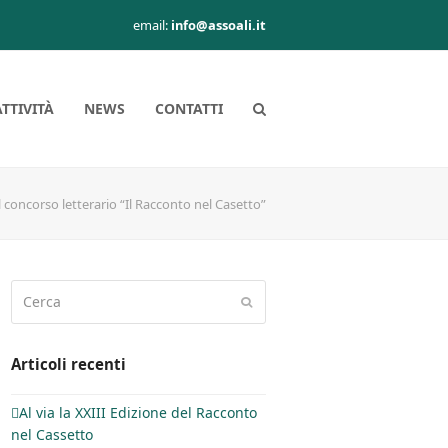
email:
info@assoali.it
ATTIVITÀ
NEWS
CONTATTI
l concorso letterario “Il Racconto nel Casetto”
Cerca
Invia
Articoli recenti
Al via la XXIII Edizione del Racconto
nel Cassetto