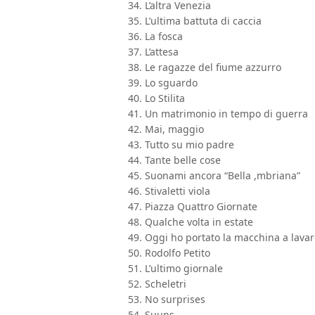
34. L’altra Venezia
35. L’ultima battuta di caccia
36. La fosca
37. L’attesa
38. Le ragazze del fiume azzurro
39. Lo sguardo
40. Lo Stilita
41. Un matrimonio in tempo di guerra
42. Mai, maggio
43. Tutto su mio padre
44. Tante belle cose
45. Suonami ancora “Bella ,mbriana”
46. Stivaletti viola
47. Piazza Quattro Giornate
48. Qualche volta in estate
49. Oggi ho portato la macchina a lava
50. Rodolfo Petito
51. L’ultimo giornale
52. Scheletri
53. No surprises
54. Suuns