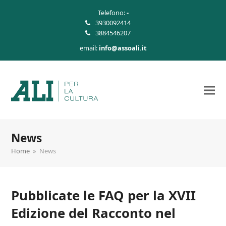
Telefono:
-
3930092414
3884546207
email:
info@assoali.it
News
Home
»
News
Pubblicate le FAQ per la XVII
Edizione del Racconto nel