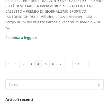
Concorso Letterario IL RACCONTO NEL CASSETTO – PREMIO
CITTÀ DI VILLARICCA Borsa di studio IL RACCONTO NEL
CASSETTO – PREMIO DI GIORNALISMO SPORTIVO
"ANTONIO GHIRELLI" Villaricca (Piazza Maione) – Sala
Sergio Bruni del Palazzo Baronale Venerdì 25 maggio 2018
–…
Continua a leggere
1
2
3
4
5
6
7
…
13
Precedente
Pagina
Pagina
Pagina
Pagina
Pagina
Pagina
Pagina
Pagina
Successivo
Cerca
Invia
Articoli recenti