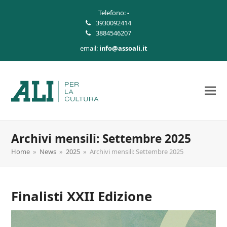
Telefono:
-
3930092414
3884546207
email:
info@assoali.it
Archivi mensili: Settembre 2025
Home
»
News
»
2025
»
Archivi mensili: Settembre 2025
Finalisti XXII Edizione