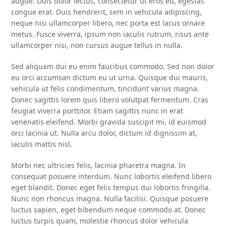
augue. Duis dolor lectus, consectetur ut eros eu, egestas
congue erat. Duis hendrerit, sem in vehicula adipiscing,
neque nisi ullamcorper libero, nec porta est lacus ornare
metus. Fusce viverra, ipsum non iaculis rutrum, risus ante
ullamcorper nisi, non cursus augue tellus in nulla.
Sed aliquam dui eu enim faucibus commodo. Sed non dolor
eu orci accumsan dictum eu ut urna. Quisque dui mauris,
vehicula ut felis condimentum, tincidunt varius magna.
Donec sagittis lorem quis libero volutpat fermentum. Cras
feugiat viverra porttitor. Etiam sagittis nunc in erat
venenatis eleifend. Morbi gravida suscipit mi, id euismod
orci lacinia ut. Nulla arcu dolor, dictum id dignissim at,
iaculis mattis nisl.
Morbi nec ultricies felis, lacinia pharetra magna. In
consequat posuere interdum. Nunc lobortis eleifend libero
eget blandit. Donec eget felis tempus dui lobortis fringilla.
Nunc non rhoncus magna. Nulla facilisi. Quisque posuere
luctus sapien, eget bibendum neque commodo at. Donec
luctus turpis quam, molestie rhoncus dolor vehicula