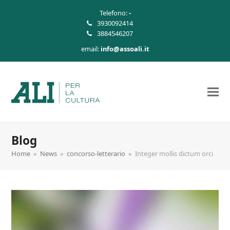
Telefono:
-
3930092414
3884546207
email:
info@assoali.it
Blog
Home
»
News
»
concorso-letterario
»
Integer mollis dictum orci