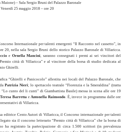
za Maione) – Sala Sergio Bruni del Palazzo Baronale
Venerdì 25 maggio 2018 – ore 20
oncorso Internazionale per talenti emergenti “Il Racconto nel cassetto”, in
e 20, nella sala Sergio Bruni dello storico Palazzo Baronale di Villaricca.
ccio
e
Ornella Mancini
, saranno consegnati i premi ai sei vincitori del
Premio città di Villaricca” e al vincitore della borsa di studio dedicata al
io Ghirelli.
afica “Ghirelli e Panicocolo” allestita nei locali del Palazzo Baronale, che
 da
Patrizia Nieri
; lo spettacolo teatrale “Fiorenzia e la Smeraldina” (tratta
a “Lo cunto del li cunti” di Giambattista Basile) messa in scena alle ore 19
i
Teresa Barretta
e
Antonella Raimondo
. È, invece in programma dalle ore
resentativi di Villaricca.
a editrice Cento Autori di Villaricca, il Concorso internazionale per talenti
legato sia il concorso letterario “Premio città di Villaricca” che la borsa di
o ha registrato la partecipazione di circa 1.500 scrittori (in prevalenza