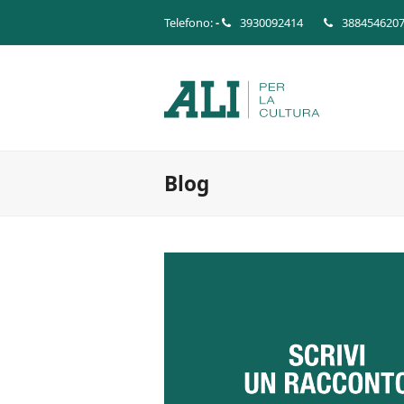
Telefono:
-
3930092414
388454620
Blog