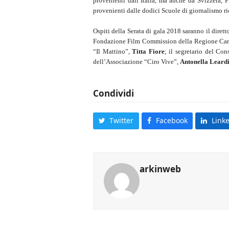
provenienti dall’Italia, ma anche da Svizzera, 
provenienti dalle dodici Scuole di giornalismo ri
Ospiti della Serata di gala 2018 saranno il dirett
Fondazione Film Commission della Regione Campa
“Il Mattino”,
Titta Fiore
; il segretario del Con
dell’Associazione “Ciro Vive”,
Antonella Leard
Condividi
Twitter
Facebook
Link
arkinweb