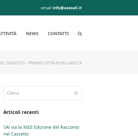
email:
info@assoali.it
ATTIVITÀ
NEWS
CONTATTI
EL CASSETTO – PREMIO CITTÀ DI VILLARICCA
Cerca
Invia
Articoli recenti
Al via la XXIII Edizione del Racconto
nel Cassetto