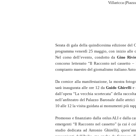
Villaricca (Piaz
Serata di gala della quindicesima edizione del C
programma venerdì 25 maggio, con inizio alle or
Nel corso dell’evento, condotto da
Gino Rivie
concorso letterario “Il Racconto nel cassetto – 
compianto maestro del giornalismo italiano Anton
Da cornice alla manifestazione, la mostra fotogr
sarà inaugurata alle ore 12 da
Guido Ghirelli
e
dall’opera “La vecchia scortecata” della raccolt
nell’anfiteatro del Palazzo Baronale dalle attric
10 alle 12 la visita guidata ai monumenti più rapp
Promosso e finanziato dalla onlus ALI e dalla cas
emergenti “Il Racconto nel cassetto” (a cui è col
studio dedicata ad Antonio Ghirelli), quest’ann