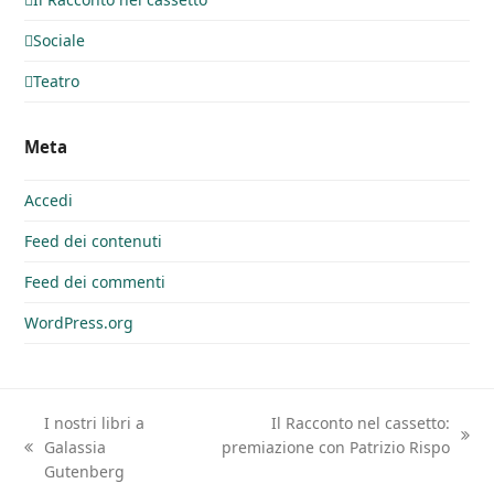
Sociale
Teatro
Meta
Accedi
Feed dei contenuti
Feed dei commenti
WordPress.org
I nostri libri a
Il Racconto nel cassetto:
articolo
Galassia
premiazione con Patrizio Rispo
post
successivo:
Gutenberg
precedente: