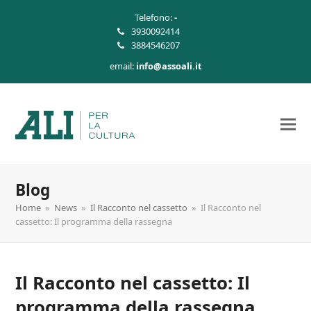
Telefono:
-
3930092414
3884546207
email:
info@assoali.it
Blog
Home
»
News
»
Il Racconto nel cassetto
»
Il Racconto nel
cassetto: Il programma della rassegna
Il Racconto nel cassetto: Il
programma della rassegna