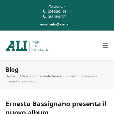
Telefono:
-
3930092414
3884546207
email:
info@assoali.it
Blog
Home
»
News
»
concorso-letterario
»
Ernesto Bassignano
presenta il nuovo album
Ernesto Bassignano presenta il
nuovo album