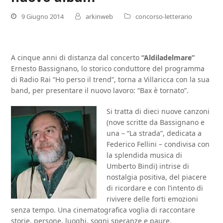
9 Giugno 2014
arkinweb
concorso-letterario
A cinque anni di distanza dal concerto
“Aldiladelmare”
Ernesto Bassignano, lo storico conduttore del programma
di Radio Rai “Ho perso il trend”, torna a Villaricca con la sua
band, per presentare il nuovo lavoro: “Bax è tornato”.
Si
tratta di dieci nuove canzoni
(nove scritte da Bassignano e
una – “La strada”, dedicata a
Federico Fellini – condivisa con
la splendida musica di
Umberto Bindi) intrise di
nostalgia positiva, del piacere
di ricordare e con l’intento di
rivivere delle forti emozioni
senza tempo. Una cinematografica voglia di raccontare
storie, persone, luoghi, sogni speranze e paure.