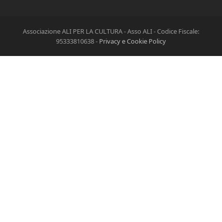
Associazione ALI PER LA CULTURA - Asso ALI - Codice Fiscale:
95333810638 -
Privacy e Cookie Policy