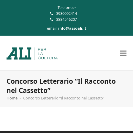
Telefono:
-
3930092414
3884546207
email:
info@assoali.it
Concorso Letterario “Il Racconto
nel Cassetto”
Home
»
Concorso Letterario “Il Racconto nel Cassetto”